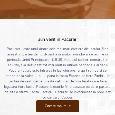
Bun venit in Pacurari
Pacurari - este unul dintre cele mai mari cartiere ale Iasului, fiind
asezat in partea de nord-vest a orasului, avandu-si radacinile in
perioada Unirii Principatelor (1918). Actualul cartier, construit in
anii ’80, s-a dezvoltat tot mai mult in ultimia perioada. Cartierul
Pacurari strajuieste intrarea in lasi dinspre Targu Frumos si se
intinde de la Valea Lupului pana la fosta Fabrica de bere Zimbru. In
partea de vest, cartierul este delimitat de linia ferata care face
legatura intre Iasi si Pascani, blocurile fiind asezate pe de-o parte si
de alta a strazii Canta. Cartierul Pacurari se invecineaza la nord-est
cu cartierul Copou.
Citeste mai mult