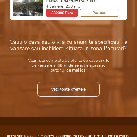
Casa/vila de vanzare in Iasi
4 camere, 200 mp
380000 Euro
Pacurari
Cauti o casa sau o vila cu anumite specificatii, la
vanzare sau inchiriere, situata in zona Pacurari?
Vezi lista completa de oferte de case si vile
de vanzare si filtrul de selectie apasand
butonul de mai jos:
vezi toate ofertele
Copyright © 2002-2026
Agentia Inter Imobiliare Iasi®
, Iasi, Romania
Case si vile Pacurari Iasi
Info consumator: 0800.080.999,
ANPC
Site gazduit de ehost.ro
Web Design by TREI IDEI
Acest site foloseste cookies. Continuarea navigarii presupune ca esti de